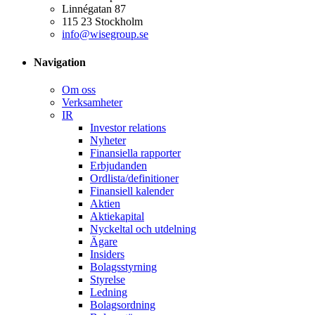
Linnégatan 87
115 23 Stockholm
info@wisegroup.se
Navigation
Om oss
Verksamheter
IR
Investor relations
Nyheter
Finansiella rapporter
Erbjudanden
Ordlista/definitioner
Finansiell kalender
Aktien
Aktiekapital
Nyckeltal och utdelning
Ägare
Insiders
Bolagsstyrning
Styrelse
Ledning
Bolagsordning